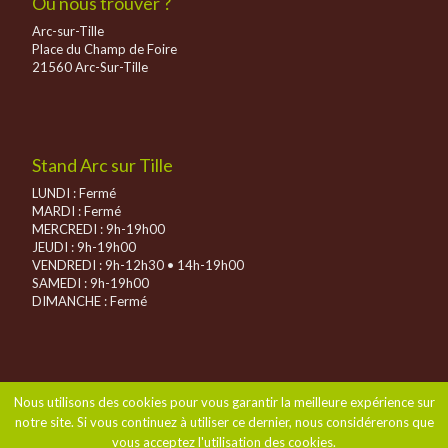
Où nous trouver ?
Arc-sur-Tille
Place du Champ de Foire
21560 Arc-Sur-Tille
Stand Arc sur Tille
LUNDI : Fermé
MARDI : Fermé
MERCREDI : 9h-19h00
JEUDI : 9h-19h00
VENDREDI : 9h-12h30 • 14h-19h00
SAMEDI : 9h-19h00
DIMANCHE :
Fermé
Nous utilisons des cookies pour vous garantir la meilleure expérience sur
notre site. Si vous continuez à utiliser ce dernier, nous considérerons que
vous acceptez l'utilisation des cookies.