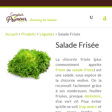
Accueil
>
Produits
>
Légumes
>
Salade Frisée
Salade Frisée
La chicorée frisée (plus
communément appelée
frisée
ou
salade frisée
) est
une salade, sous-espèce de
la chicorée endive. On la
reconnaît facilement grâce
à ses nombreuses feuilles
frisées, presque
dentelées
,
d’un vert vif. Pour éviter
qu’elle ne soit
trop amère
et
pas assez tendre, la