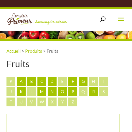
Accueil
>
Produits
>
Fruits
Fruits
#
A
B
C
D
E
F
G
H
I
J
K
L
M
N
O
P
Q
R
S
T
U
V
W
X
Y
Z