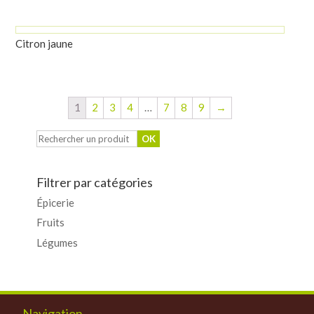
Citron jaune
1
2
3
4
…
7
8
9
→
Filtrer par catégories
Épicerie
Fruits
Légumes
Navigation