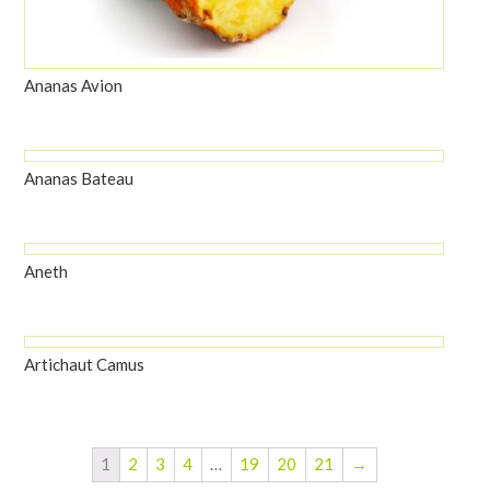
Ananas Avion
Ananas Bateau
Aneth
Artichaut Camus
1
2
3
4
…
19
20
21
→