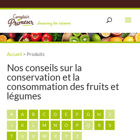
Accueil
>
Produits
Nos conseils sur la
conservation et la
consommation des fruits et
légumes
#
A
B
C
D
E
F
G
H
I
J
K
L
M
N
O
P
Q
R
S
T
U
V
W
X
Y
Z