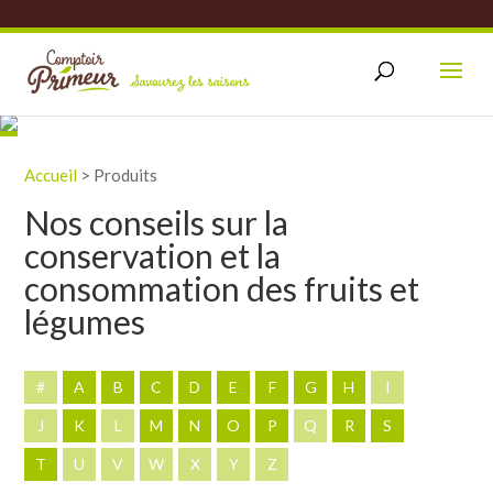
Accueil
>
Produits
Nos conseils sur la
conservation et la
consommation des fruits et
légumes
#
A
B
C
D
E
F
G
H
I
J
K
L
M
N
O
P
Q
R
S
T
U
V
W
X
Y
Z