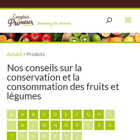
Accueil
>
Produits
Nos conseils sur la
conservation et la
consommation des fruits et
légumes
#
A
B
C
D
E
F
G
H
I
J
K
L
M
N
O
P
Q
R
S
T
U
V
W
X
Y
Z