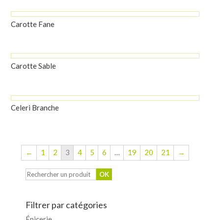
Carotte Fane
Carotte Sable
Celeri Branche
←
1
2
3
4
5
6
…
19
20
21
→
Filtrer par catégories
Épicerie