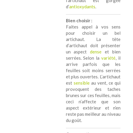
l’artichaut est gorgée
d’
antioxydants
.
Bien choisir :
Faites appel à vos sens
pour choisir un bel
artichaut. La tête
d’artichaut doit présenter
un aspect
dense
et bien
serrées. Selon la
variété
, il
arrive parfois que les
feuilles soit moins serrées
et plus ouvertes. L’artichaut
est
sensible
au vent, ce qui
provoquent des taches
brunes sur ces feuilles, mais
ceci n’affecte que son
aspect extérieur et n’en
reste pas meilleur au niveau
du goût.