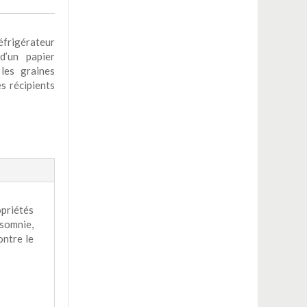
frigérateur
d’un papier
 les graines
es récipients
opriétés
insomnie,
ontre le