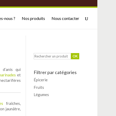
s-nous ?
Nos produits
Nous contacter
d’anis qui
Filtrer par catégories
marinades
et
Épicerie
ectarifères
Fruits
Légumes
es
fraîches,
on jaunâtre,