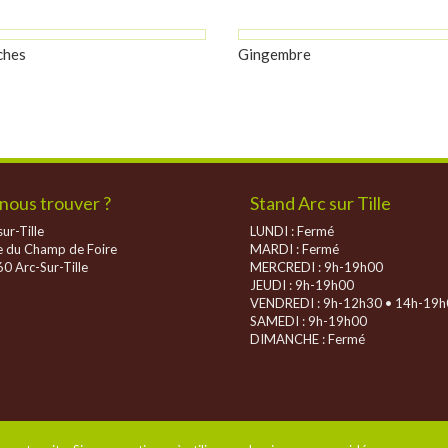
ches
Gingembre
nous trouver ?
Stand Arc sur Tille
ur-Tille
LUNDI : Fermé
e du Champ de Foire
MARDI : Fermé
0 Arc-Sur-Tille
MERCREDI : 9h-19h00
JEUDI : 9h-19h00
VENDREDI : 9h-12h30 • 14h-19
SAMEDI : 9h-19h00
DIMANCHE :
Fermé