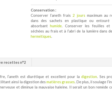
Conservation :
Conserver l’aneth frais
2 jours
maximum au ré
dans des sachets en plastique ou entouré 
absorbant
humide
. Conserver les feuilles et
séchées au frais et à l’abri de la lumière dans d
hermétiques
.
ée recettes n°2
re, l’aneth est diurétique et excellent pour la
digestion
. Ses pr
cilitant ainsi la digestion des
matières grasses
. De plus, il soulage l’
ue nerveuse et diminue la mauvaise haleine. Il serait un bon remède c