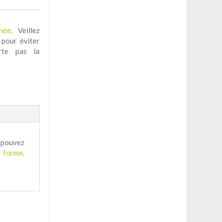
nnée
. Veillez
pour éviter
orte pas la
s pouvez
e
forme
.