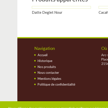
Datte Deglet Nour
Cacah
Navigation
Où 
Accueil
Arc-s
Plac
Historique
2156
Nos produits
Nous contacter
Mentions légales
Politique de confidentialité