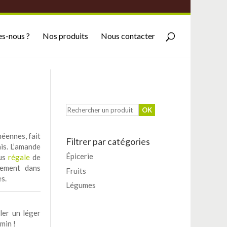
s-nous ?
Nos produits
Nous contacter
néennes, fait
Filtrer par catégories
is. L’amande
Épicerie
ous
régale
de
lement dans
Fruits
es.
Légumes
ler un léger
min !