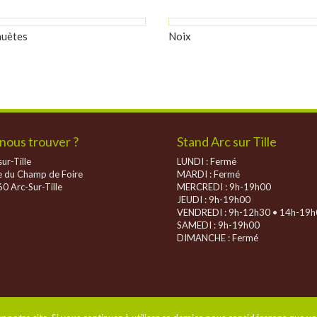
uètes
Noix
nous trouver ?
Stand Arc sur Tille
ur-Tille
LUNDI : Fermé
e du Champ de Foire
MARDI : Fermé
0 Arc-Sur-Tille
MERCREDI : 9h-19h00
JEUDI : 9h-19h00
VENDREDI : 9h-12h30 • 14h-19
SAMEDI : 9h-19h00
DIMANCHE :
Fermé