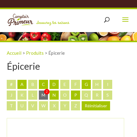
Accueil
>
Produits
>
Épicerie
Épicerie
#
A
B
C
D
E
F
G
H
I
2
J
K
L
M
N
O
P
Q
R
S
T
U
V
W
X
Y
Z
Réinitialiser