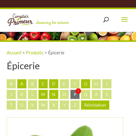
Accueil
>
Produits
>
Épicerie
Épicerie
#
A
B
C
D
E
F
G
H
I
1
J
K
L
M
N
O
P
Q
R
S
T
U
V
W
X
Y
Z
Réinitialiser