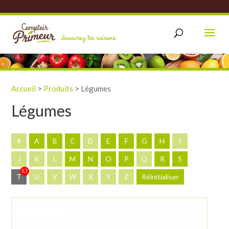
Accueil
>
Produits
>
Légumes
Légumes
#
A
B
C
D
E
F
G
H
I
J
K
L
M
N
O
P
Q
R
S
13
T
U
V
W
X
Y
Z
Réinitialiser