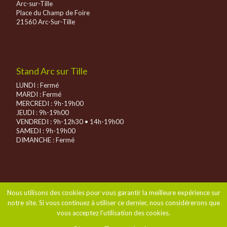
Arc-sur-Tille
Place du Champ de Foire
21560 Arc-Sur-Tille
Stand Arc sur Tille
LUNDI : Fermé
MARDI : Fermé
MERCREDI : 9h-19h00
JEUDI : 9h-19h00
VENDREDI : 9h-12h30 • 14h-19h00
SAMEDI : 9h-19h00
DIMANCHE :
Fermé
Nous utilisons des cookies pour vous garantir la meilleure expérience sur
notre site. Si vous continuez à utiliser ce dernier, nous considérerons que
vous acceptez l'utilisation des cookies.