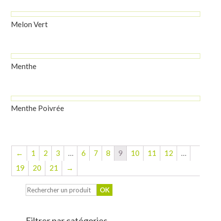
Melon Vert
Menthe
Menthe Poivrée
←
1
2
3
…
6
7
8
9
10
11
12
…
19
20
21
→
Filtrer par catégories