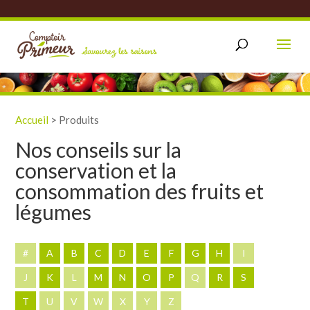
Accueil
>
Produits
Nos conseils sur la
conservation et la
consommation des fruits et
légumes
#
A
B
C
D
E
F
G
H
I
J
K
L
M
N
O
P
Q
R
S
T
U
V
W
X
Y
Z