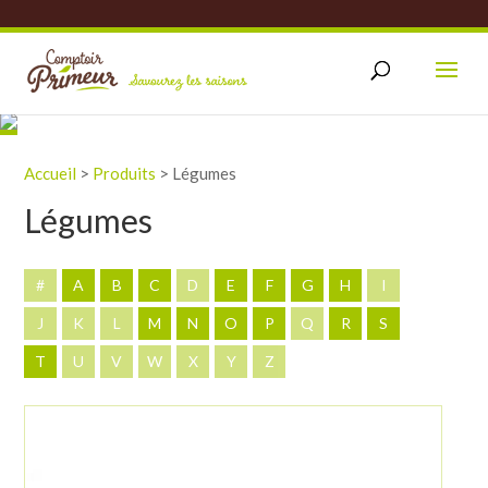
Accueil
>
Produits
>
Légumes
Légumes
#
A
B
C
D
E
F
G
H
I
J
K
L
M
N
O
P
Q
R
S
T
U
V
W
X
Y
Z