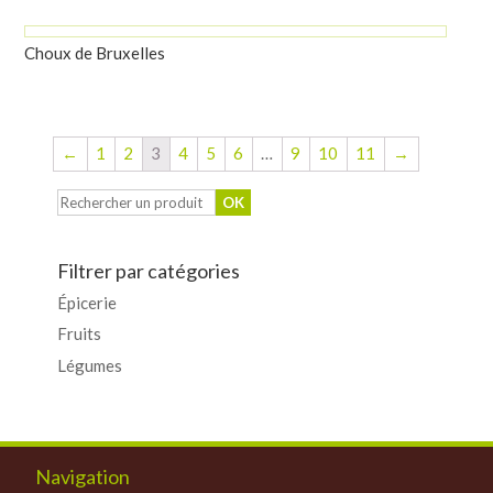
Choux de Bruxelles
←
1
2
3
4
5
6
…
9
10
11
→
Filtrer par catégories
Épicerie
Fruits
Légumes
Navigation