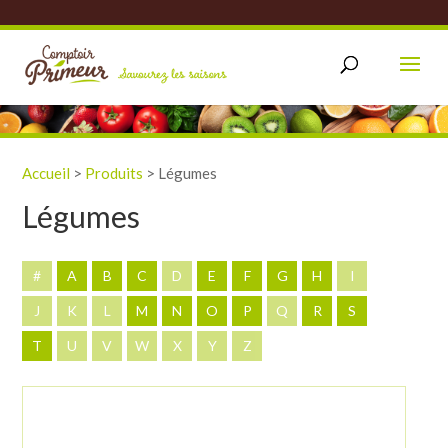
Accueil
>
Produits
>
Légumes
Légumes
#
A
B
C
D
E
F
G
H
I
J
K
L
M
N
O
P
Q
R
S
T
U
V
W
X
Y
Z