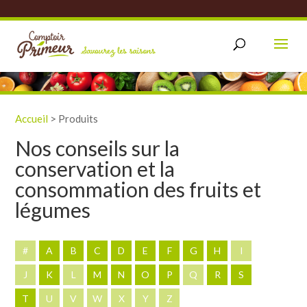
Accueil
>
Produits
Nos conseils sur la
conservation et la
consommation des fruits et
légumes
#
A
B
C
D
E
F
G
H
I
J
K
L
M
N
O
P
Q
R
S
T
U
V
W
X
Y
Z