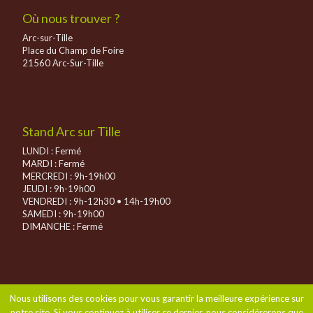
Où nous trouver ?
Arc-sur-Tille
Place du Champ de Foire
21560 Arc-Sur-Tille
Stand Arc sur Tille
LUNDI : Fermé
MARDI : Fermé
MERCREDI : 9h-19h00
JEUDI : 9h-19h00
VENDREDI : 9h-12h30 • 14h-19h00
SAMEDI : 9h-19h00
DIMANCHE :
Fermé
Nous utilisons des cookies pour vous garantir la meilleure expérience sur
notre site. Si vous continuez à utiliser ce dernier, nous considérerons que