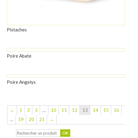
Pistaches
Poire Abate
Poire Angelys
←
1
2
3
…
10
11
12
13
14
15
16
…
19
20
21
→